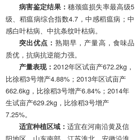
穗颈瘟损失率最高级5
病害鉴定结果：
级、稻瘟病综合指数4.7，中感稻瘟病；中
感白叶枯病、中抗条纹叶枯病。
熟期早，产量高，食味品
突出优点：
质优，抗病抗逆能力强。
2012年区试亩产672.2kg，
产量表现：
比徐稻3号增产4.88%；
2013年区试亩产
662.6kg，比徐稻3号增产6.84%；
2014年
生试亩产629.2kg，比徐稻3号增产
7.25%。
适宜在河南沿黄及信
适宜种植区域：
阳地区、山东南部、江苏淮北、安徽沿淮