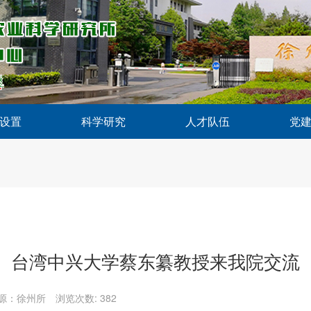
设置
科学研究
人才队伍
党
台湾中兴大学蔡东纂教授来我院交流
源：徐州所
浏览次数:
382